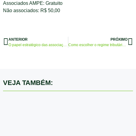
Associados AMPE: Gratuito
Não associados: R$ 50,00
ANTERIOR
PRÓXIMO
O papel estratégico das associações no fortalecimento das micro e pequenas empresas
Como escolher o regime tributário ideal e pagar menos impostos?
VEJA TAMBÉM: