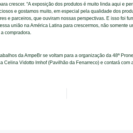
r, para crescer. “A exposição dos produtos é muito linda aqui 
nciosos e gostamos muito, em especial pela qualidade dos prod
s e parceiros, que ouviram nossas perspectivas. E isso foi f
dessa união na América Latina para crescermos, não somente u
e a compradora.
abalhos da AmpeBr se voltam para a organização da 48ª Proneg
a Celina Vidotto Imhof (Pavilhão da Fenarreco) e contará com 