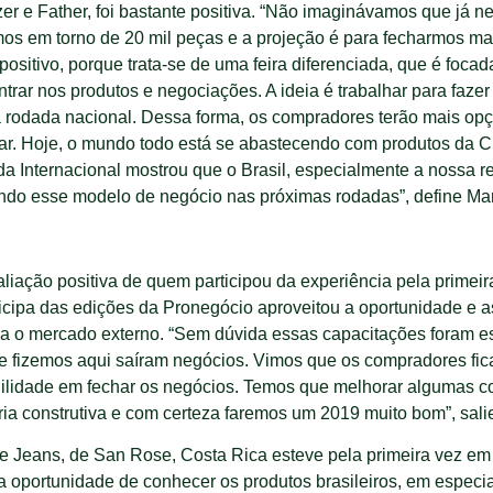
r e Father, foi bastante positiva. “Não imaginávamos que já ne
s em torno de 20 mil peças e a projeção é para fecharmos mai
positivo, porque trata-se de uma feira diferenciada, que é fo
trar nos produtos e negociações. A ideia é trabalhar para faz
à rodada nacional. Dessa forma, os compradores terão mais op
ar. Hoje, o mundo todo está se abastecendo com produtos da C
a Internacional mostrou que o Brasil, especialmente a nossa r
ando esse modelo de negócio nas próximas rodadas”, define Ma
iação positiva de quem participou da experiência pela primei
rticipa das edições da Pronegócio aproveitou a oportunidade e
a o mercado externo. “Sem dúvida essas capacitações foram ess
e fizemos aqui saíram negócios. Vimos que os compradores fi
ilidade em fechar os negócios. Temos que melhorar algumas co
ia construtiva e com certeza faremos um 2019 muito bom”, sali
 Jeans, de San Rose, Costa Rica esteve pela primeira vez em
a oportunidade de conhecer os produtos brasileiros, em espec