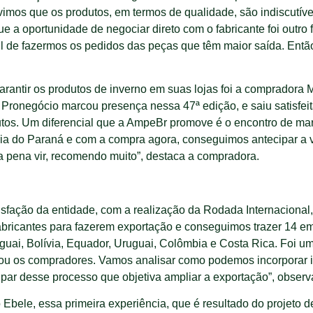
imos que os produtos, em termos de qualidade, são indiscutí
e a oportunidade de negociar direto com o fabricante foi outro 
l de fazermos os pedidos das peças que têm maior saída. Então
antir os produtos de inverno em suas lojas foi a compradora 
a Pronegócio marcou presença nessa 47ª edição, e saiu satisfe
tos. Um diferencial que a AmpeBr promove é o encontro de ma
ria do Paraná e com a compra agora, conseguimos antecipar a 
a pena vir, recomendo muito”, destaca a compradora.
sfação da entidade, com a realização da Rodada Internacional,
fabricantes para fazerem exportação e conseguimos trazer 14 
uai, Bolívia, Equador, Uruguai, Colômbia e Costa Rica. Foi um
ou os compradores. Vamos analisar como podemos incorporar i
par desse processo que objetiva ampliar a exportação”, observ
Ebele, essa primeira experiência, que é resultado do projeto d