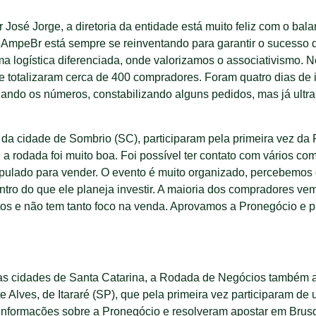
osé Jorge, a diretoria da entidade está muito feliz com o bal
 a AmpeBr está sempre se reinventando para garantir o sucesso d
 logística diferenciada, onde valorizamos o associativismo. 
 totalizaram cerca de 400 compradores. Foram quatro dias de 
ando os números, constabilizando alguns pedidos, mas já ultr
 da cidade de Sombrio (SC), participaram pela primeira vez d
a, a rodada foi muito boa. Foi possível ter contato com vários 
pulado para vender. O evento é muito organizado, percebemos q
entro do que ele planeja investir. A maioria dos compradores v
utos e não tem tanto foco na venda. Aprovamos a Pronegócio e 
as cidades de Santa Catarina, a Rodada de Negócios também at
e Alves, de Itararé (SP), que pela primeira vez participaram 
m informações sobre a Pronegócio e resolveram apostar em Brus