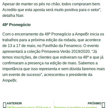
Apesar de manter os pés no chão, todos compraram bem.
Acredito que esta aposta será muito positiva para o setor”,
detalha Nair.
49ª Pronegócio
Com o encerramento da 48ª Pronegócio a AmpeBr inicia os
trabalhos para a próxima edição da rodada, que acontece
de 13 a 17 de maio, no Pavilhão da Fenarreco. O evento
apresentará a coleção Primavera-Verão 2019/2020. “Já
temos inscrições, de clientes que estiveram na 48ª e que já
confirmaram a presença na edição de maio. Sabemos a
importância que isso representa e sem dúvida faremos mais
um evento de sucesso”, acrescentou o presidente da
AmpeBr.
ANTERIOR
PRÓXIMO
48ª Pronegócio inicia 2019 com grandes oportunidades
Fampesc é recebida na secretaria de Desenvolvimento Econômico Sustentável e Turismo