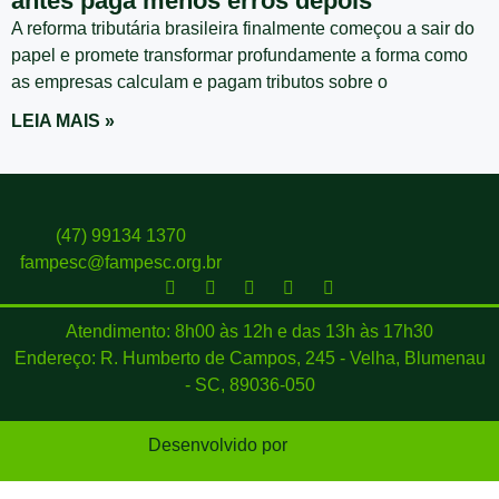
antes paga menos erros depois
A reforma tributária brasileira finalmente começou a sair do
papel e promete transformar profundamente a forma como
as empresas calculam e pagam tributos sobre o
LEIA MAIS »
(47) 99134 1370
fampesc@fampesc.org.br
Atendimento: 8h00 às 12h e das 13h às 17h30
Endereço: R. Humberto de Campos, 245 - Velha, Blumenau
- SC, 89036-050
Desenvolvido por