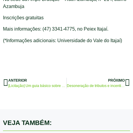
Azambuja
Inscrições gratuitas
Mais informações: (47) 3341-4775, no Peiex Itajaí.
(*Informações adicionais: Universidade do Vale do Itajaí)
ANTERIOR
PRÓXIMO
[Licitação] Um guia básico sobre habilitação e proposta
Desoneração de tributos e incentivo à exportação é tema de workshop sediado pela AmpeBr
VEJA TAMBÉM: