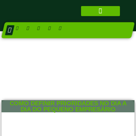
QUEM SOMOS
SISTEMA FAMPESC
DIRETORIA E CONSELHOS
NÚCLEO SETORIAIS
COMO DEFINIR PRIORIDADES NO DIA A
DIA DO PEQUENO EMPRESÁRIO
27 DE NOVEMBRO DE 2025