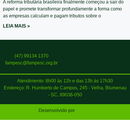
A reforma tributária brasileira finalmente começou a sair do
papel e promete transformar profundamente a forma como
as empresas calculam e pagam tributos sobre o
LEIA MAIS »
(47) 99134 1370
fampesc@fampesc.org.br
Atendimento: 8h00 às 12h e das 13h às 17h30
Endereço: R. Humberto de Campos, 245 - Velha, Blumenau
- SC, 89036-050
Desenvolvido por