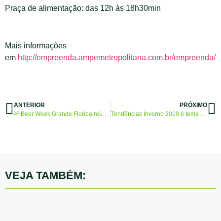
Praça de alimentação: das 12h às 18h30min
Mais informações
em
http://empreenda.ampemetropolitana.com.br/empreenda/
ANTERIOR
PRÓXIMO
4ª Beer Week Grande Floripa reúne 12 cervejarias premiadas e tem entrada gratuita
Tendências Inverno 2019 é tema de palestra realizada pela AmpeBr
VEJA TAMBÉM: