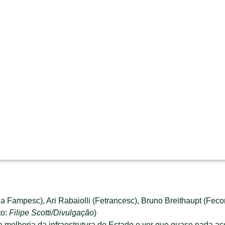
 da Fampesc), Ari Rabaiolli (Fetrancesc), Bruno Breithaupt (Feco
to:
Filipe Scotti/Divulgação
)
melhoria da infraestrutura do Estado e ver que quase nada aco