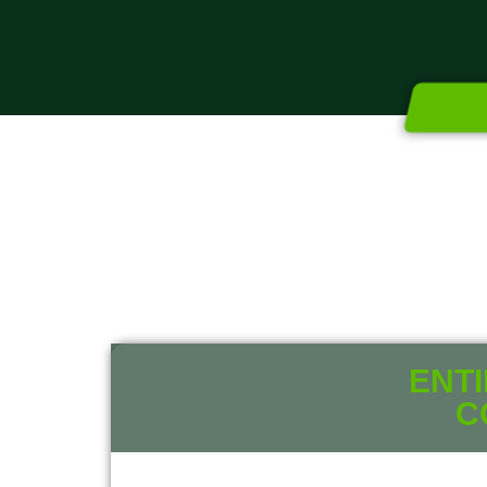
ENT
C