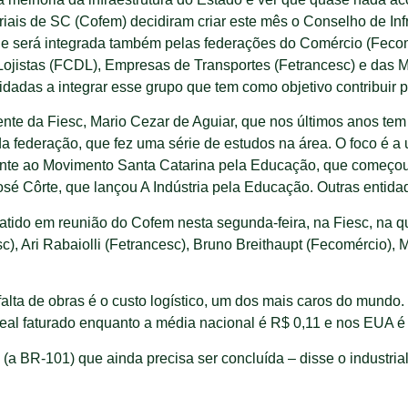
ais de SC (Cofem) decidiram criar este mês o Conselho de Inf
ade será integrada também pelas federações do Comércio (Fecom
 Lojistas (FCDL), Empresas de Transportes (Fetrancesc) e da
dadas a integrar esse grupo que tem como objetivo contribuir p
dente da Fiesc, Mario Cezar de Aguiar, que nos últimos anos t
da federação, que fez uma série de estudos na área. O foco é a 
lhante ao Movimento Santa Catarina pela Educação, que começou
osé Côrte, que lançou A Indústria pela Educação. Outras entidad
batido em reunião do Cofem nesta segunda-feira, na Fiesc, na q
), Ari Rabaiolli (Fetrancesc), Bruno Breithaupt (Fecomércio), M
alta de obras é o custo logístico, um dos mais caros do mundo
real faturado enquanto a média nacional é R$ 0,11 e nos EUA é
a BR-101) que ainda precisa ser concluída – disse o industrial