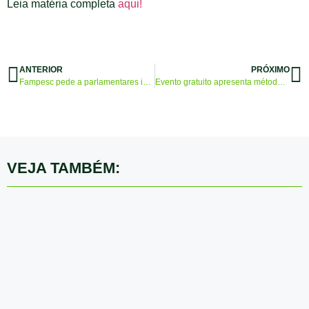
Leia matéria completa
aqui!
ANTERIOR
PRÓXIMO
Fampesc pede a parlamentares imediata votação do auxílio aos pequenos negócios
Evento gratuito apresenta método para melhorar produção das microcervejarias
VEJA TAMBÉM: