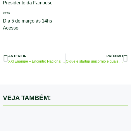
Presidente da Fampesc
****
Dia 5 de março às 14hs
Acesso:
ANTERIOR
PRÓXIMO
XXI Enampe – Encontro Nacional da Micro e Pequena Empresa
O que é startup unicórnio e quais são os segredos do seu sucesso?
VEJA TAMBÉM: