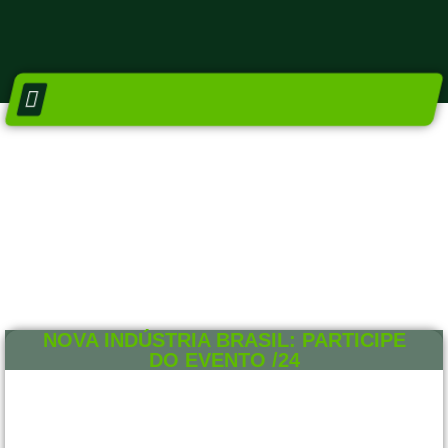
DIRETORIA E CONSELHOS
NÚCLEO SETORIAIS
NOVA INDÚSTRIA BRASIL: PARTICIPE
DO EVENTO /24
20 DE FEVEREIRO DE 2024