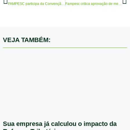
FAMPESC participa da Convenção Nacional da Micro e Pequena Empresa
Fampesc critica aprovação de medidas de alto risco para a economia e pede maior atenção aos pequenos negócios
VEJA TAMBÉM:
Sua empresa já calculou o impacto da