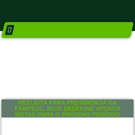
DIRETORIA E CONSELHOS
NÚCLEO SETORIAIS
REELEITA PARA PRESIDÊNCIA DA
FAMPESC, ROSI DEDEKIND APONTA
METAS PARA O PRÓXIMO PERÍODO
8 DE DEZEMBRO DE 2022