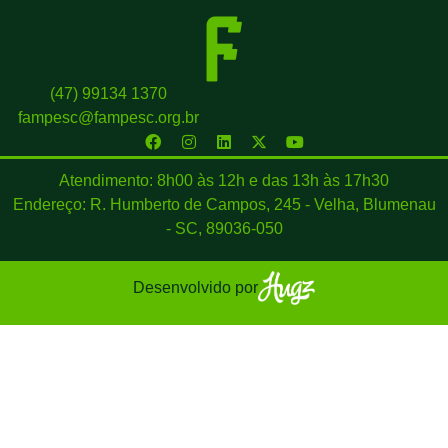
(47) 99134 1370
fampesc@fampesc.org.br
Atendimento: 8h00 às 12h e das 13h às 17h30
Endereço: R. Humberto de Campos, 245 - Velha, Blumenau
- SC, 89036-050
Desenvolvido por