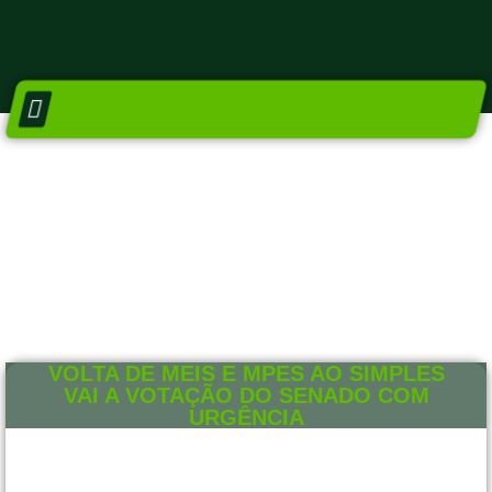
DIRETORIA E CONSELHOS
NÚCLEO SETORIAIS
VOLTA DE MEIS E MPES AO SIMPLES
VAI A VOTAÇÃO DO SENADO COM
URGÊNCIA
5 DE JULHO DE 2018